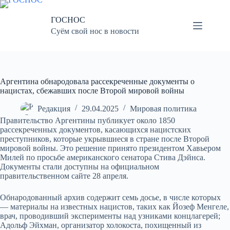
Перейти
к
ГОСНОС
сути
Суём свой нос в новости
Аргентина обнародовала рассекреченные документы о
нацистах, сбежавших после Второй мировой войны
Редакция
29.04.2025
Мировая политика
Правительство Аргентины публикует около 1850
рассекреченных документов, касающихся нацистских
преступников, которые укрывшиеся в стране после Второй
мировой войны. Это решение принято президентом Хавьером
Милей по просьбе американского сенатора Стива Дэйнса.
Документы стали доступны на официальном
правительственном сайте 28 апреля.
Обнародованный архив содержит семь досье, в числе которых
— материалы на известных нацистов, таких как Йозеф Менгеле,
врач, проводивший эксперименты над узниками концлагерей;
Адольф Эйхман, организатор холокоста, похищенный из