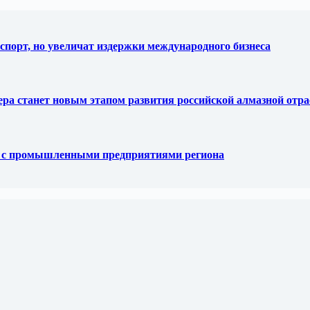
спорт, но увеличат издержки международного бизнеса
тера станет новым этапом развития российской алмазной отр
е с промышленными предприятиями региона