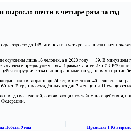
и выросло почти в четыре раза за год
оду возросло до 145, что почти в четыре раза превышает показа
были осуждены лишь 16 человек, а в 2023 году — 39. В минувше
м случаем в предыдущем году. В рамках статьи 276 УК РФ (шпион
сающейся сотрудничества с иностранными государствами против б
дые люди в возрасте до 24 лет, в том числе 40 человек в возраст
е 60 лет. В группу осуждённых входят 7 женщин и 11 учащихся и
ж и выдачу сведений, составляющих гостайну, но и действия, н
й Федерации.
рад Победы 9 мая
Президент FIG вырази