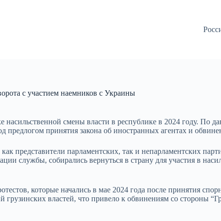
Росс
ворота с участием наемников с Украины
 насильственной смены власти в республике в 2024 году. По да
од предлогом принятия закона об иностранных агентах и обвин
и как представители парламентских, так и непарламентских пар
ции службы, собирались вернуться в страну для участия в наси
тестов, которые начались в мае 2024 года после принятия спорн
 грузинских властей, что привело к обвинениям со стороны “Г