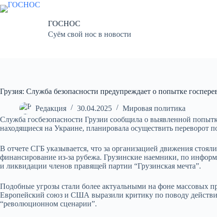
Перейти
к
сути
ГОСНОС
Суём свой нос в новости
Грузия: Служба безопасности предупреждает о попытке госпере
Редакция
30.04.2025
Мировая политика
Служба госбезопасности Грузии сообщила о выявленной попытке
находящиеся на Украине, планировала осуществить переворот п
В отчете СГБ указывается, что за организацией движения стоял
финансирование из-за рубежа. Грузинские наемники, по информа
и ликвидации членов правящей партии “Грузинская мечта”.
Подобные угрозы стали более актуальными на фоне массовых про
Европейский союз и США выразили критику по поводу действий
“революционном сценарии”.