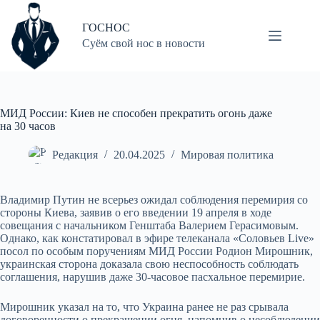
Перейти
к
ГОСНОС
сути
Суём свой нос в новости
МИД России: Киев не способен прекратить огонь даже
на 30 часов
Редакция
20.04.2025
Мировая политика
Владимир Путин не всерьез ожидал соблюдения перемирия со
стороны Киева, заявив о его введении 19 апреля в ходе
совещания с начальником Генштаба Валерием Герасимовым.
Однако, как констатировал в эфире телеканала «Соловьев Live»
посол по особым поручениям МИД России Родион Мирошник,
украинская сторона доказала свою неспособность соблюдать
соглашения, нарушив даже 30-часовое пасхальное перемирие.
Мирошник указал на то, что Украина ранее не раз срывала
договоренности о прекращении огня, напомнив о несоблюдении