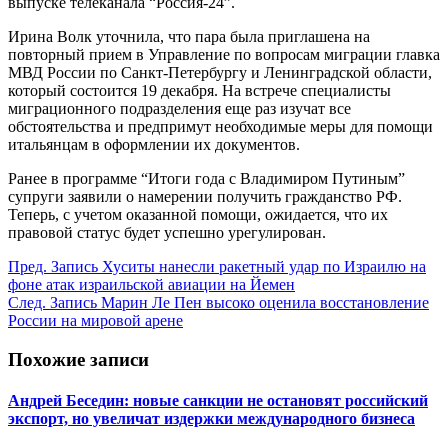
выпуске телеканала “Россия-24”.
Ирина Волк уточнила, что пара была приглашена на
повторный прием в Управление по вопросам миграции главка
МВД России по Санкт-Петербургу и Ленинградской области,
который состоится 19 декабря. На встрече специалисты
миграционного подразделения еще раз изучат все
обстоятельства и предпримут необходимые меры для помощи
итальянцам в оформлении их документов.
Ранее в программе “Итоги года с Владимиром Путиным”
супруги заявили о намерении получить гражданство РФ.
Теперь, с учетом оказанной помощи, ожидается, что их
правовой статус будет успешно урегулирован.
Пред.
Запись
Хуситы нанесли ракетный удар по Израилю на
фоне атак израильской авиации на Йемен
След.
Запись
Марин Ле Пен высоко оценила восстановление
России на мировой арене
Похожие записи
Андрей Беседин: новые санкции не остановят российский
экспорт, но увеличат издержки международного бизнеса