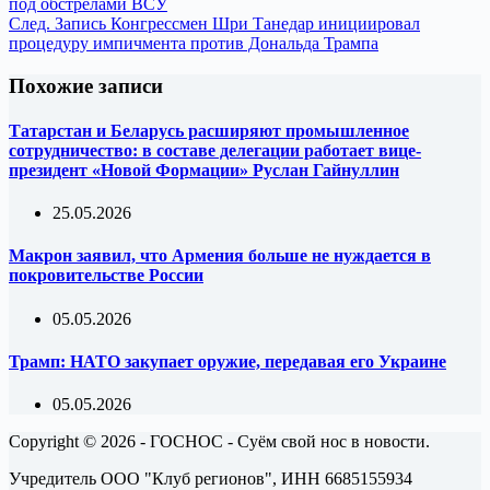
под обстрелами ВСУ
След.
Запись
Конгрессмен Шри Танедар инициировал
процедуру импичмента против Дональда Трампа
Похожие записи
Татарстан и Беларусь расширяют промышленное
сотрудничество: в составе делегации работает вице-
президент «Новой Формации» Руслан Гайнуллин
25.05.2026
Макрон заявил, что Армения больше не нуждается в
покровительстве России
05.05.2026
Трамп: НАТО закупает оружие, передавая его Украине
05.05.2026
Copyright © 2026 - ГОСНОС - Суём свой нос в новости.
Учредитель ООО "Клуб регионов", ИНН 6685155934