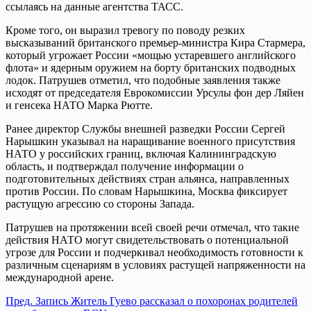
ссылаясь на данные агентства ТАСС.
Кроме того, он выразил тревогу по поводу резких
высказываний британского премьер-министра Кира Стармера,
который угрожает России «мощью устаревшего английского
флота» и ядерным оружием на борту британских подводных
лодок. Патрушев отметил, что подобные заявления также
исходят от председателя Еврокомиссии Урсулы фон дер Ляйен
и генсека НАТО Марка Рютте.
Ранее директор Службы внешней разведки России Сергей
Нарышкин указывал на наращивание военного присутствия
НАТО у российских границ, включая Калининградскую
область, и подтверждал получение информации о
подготовительных действиях стран альянса, направленных
против России. По словам Нарышкина, Москва фиксирует
растущую агрессию со стороны Запада.
Патрушев на протяжении всей своей речи отмечал, что такие
действия НАТО могут свидетельствовать о потенциальной
угрозе для России и подчеркивал необходимость готовности к
различным сценариям в условиях растущей напряженности на
международной арене.
Пред.
Запись
Житель Гуево рассказал о похоронах родителей