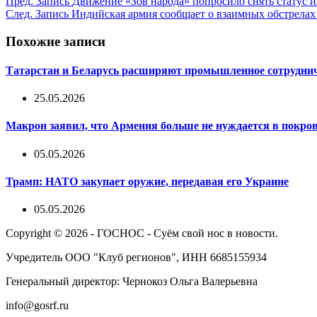
Пред.
Запись
Движение «Зов народа» попросило снять статус 
След.
Запись
Индийская армия сообщает о взаимных обстрела
Похожие записи
Татарстан и Беларусь расширяют промышленное сотрудниче
25.05.2026
Макрон заявил, что Армения больше не нуждается в покров
05.05.2026
Трамп: НАТО закупает оружие, передавая его Украине
05.05.2026
Copyright © 2026 - ГОСНОС - Суём свой нос в новости.
Учредитель ООО "Клуб регионов", ИНН 6685155934
Генеральный директор: Чернокоз Ольга Валерьевна
info@gosrf.ru