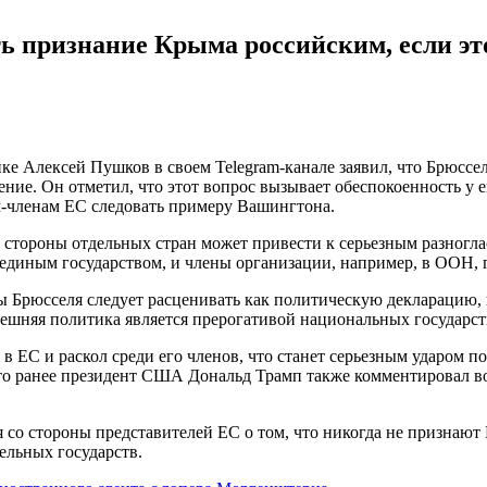
ть признание Крыма российским, если э
е Алексей Пушков в своем Telegram-канале заявил, что Брюссе
ие. Он отметил, что этот вопрос вызывает обеспокоенность у е
-членам ЕС следовать примеру Вашингтона.
стороны отдельных стран может привести к серьезным разногла
 единым государством, и члены организации, например, в ООН, 
 Брюсселя следует расценивать как политическую декларацию, к
ешняя политика является прерогативой национальных государств
 в ЕС и раскол среди его членов, что станет серьезным ударом 
что ранее президент США Дональд Трамп также комментировал в
я со стороны представителей ЕС о том, что никогда не признаю
ельных государств.