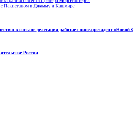
иностранного агента с рэпера Моргенштерна
х с Пакистаном в Джамму и Кашмире
ство: в составе делегации работает вице-президент «Новой
ительстве России