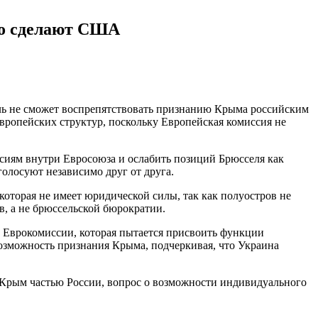
то сделают США
ль не сможет воспрепятствовать признанию Крыма российским
вропейских структур, поскольку Европейская комиссия не
сиям внутри Евросоюза и ослабить позиций Брюсселя как
голосуют независимо друг от друга.
оторая не имеет юридической силы, так как полуостров не
, а не брюссельской бюрократии.
по Еврокомиссии, которая пытается присвоить функции
озможность признания Крыма, подчеркивая, что Украина
т Крым частью России, вопрос о возможности индивидуального