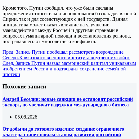
Кроме того, Путин сообщил, что уже были сделаны
предложения относительно использования баз как для властей
Сирии, так и для соседствующих с ней государств. Данная
инициатива может оказать влияние на улучшение
взаимодействия между Россией и другими странами в
вопросах гуманитарной помощи и восстановления региона,
пострадавшего от многолетнего конфликта.
Пред.
Запись
Путин пообещал рассмотреть возрождение
Северо-Кавказского военного института внутренних войск
След.
Запись
Путин назвал материнский капитал уникальным
изобретением России и подтвердил сохранение семейной
ипотеки
Похожие записи
Андрей Беседин: новые санкции не остановят российский
экспорт, но увеличат издержки международного бизнеса
05.08.2026
От добычи до готового изделия: создание ограночного
кластера станет новым этапом развития российской