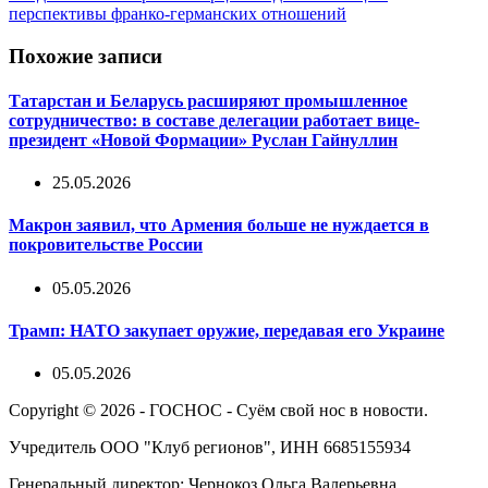
перспективы франко-германских отношений
Похожие записи
Татарстан и Беларусь расширяют промышленное
сотрудничество: в составе делегации работает вице-
президент «Новой Формации» Руслан Гайнуллин
25.05.2026
Макрон заявил, что Армения больше не нуждается в
покровительстве России
05.05.2026
Трамп: НАТО закупает оружие, передавая его Украине
05.05.2026
Copyright © 2026 - ГОСНОС - Суём свой нос в новости.
Учредитель ООО "Клуб регионов", ИНН 6685155934
Генеральный директор: Чернокоз Ольга Валерьевна