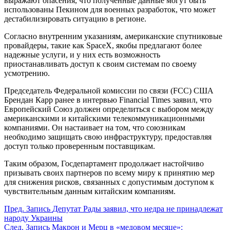
выражают опасения, что полученные данные могут быть
использованы Пекином для военных разработок, что может
дестабилизировать ситуацию в регионе.
Согласно внутренним указаниям, американские спутниковые
провайдеры, такие как SpaceX, якобы предлагают более
надежные услуги, и у них есть возможность
приостанавливать доступ к своим системам по своему
усмотрению.
Председатель Федеральной комиссии по связи (FCC) США
Брендан Карр ранее в интервью Financial Times заявил, что
Европейский Союз должен определиться с выбором между
американскими и китайскими телекоммуникационными
компаниями. Он настаивает на том, что союзникам
необходимо защищать свою инфраструктуру, предоставляя
доступ только проверенным поставщикам.
Таким образом, Госдепартамент продолжает настойчиво
призывать своих партнеров по всему миру к принятию мер
для снижения рисков, связанных с допустимым доступом к
чувствительным данным китайским компаниям.
Пред.
Запись
Депутат Рады заявил, что недра не принадлежат
народу Украины
След.
Запись
Макрон и Мерц в «медовом месяце»: