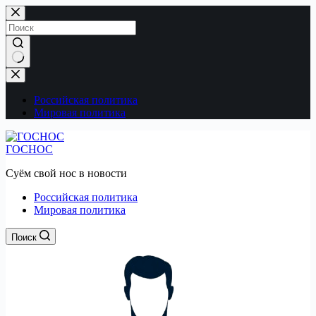
Перейти
к
сути
Ничего
не
найдено
Российская политика
Мировая политика
ГОСНОС
Суём свой нос в новости
Российская политика
Мировая политика
Поиск