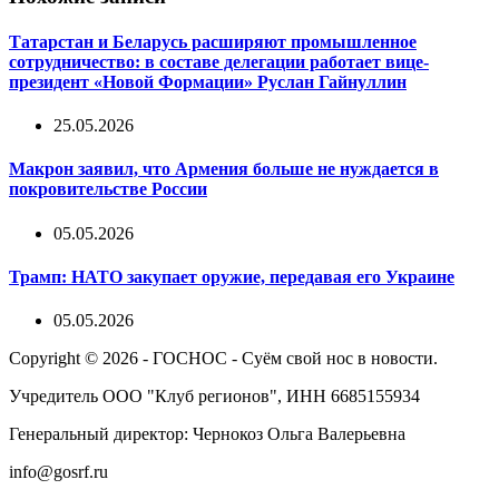
Татарстан и Беларусь расширяют промышленное
сотрудничество: в составе делегации работает вице-
президент «Новой Формации» Руслан Гайнуллин
25.05.2026
Макрон заявил, что Армения больше не нуждается в
покровительстве России
05.05.2026
Трамп: НАТО закупает оружие, передавая его Украине
05.05.2026
Copyright © 2026 - ГОСНОС - Суём свой нос в новости.
Учредитель ООО "Клуб регионов", ИНН 6685155934
Генеральный директор: Чернокоз Ольга Валерьевна
info@gosrf.ru