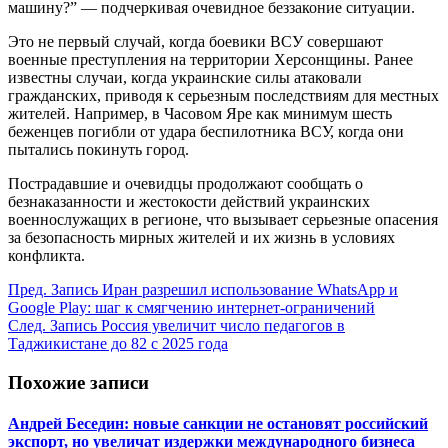
машину?” — подчеркивая очевидное беззаконие ситуации.
Это не первый случай, когда боевики ВСУ совершают
военные преступления на территории Херсонщины. Ранее
известны случаи, когда украинские силы атаковали
гражданских, приводя к серьезным последствиям для местных
жителей. Например, в Часовом Яре как минимум шесть
беженцев погибли от удара беспилотника ВСУ, когда они
пытались покинуть город.
Пострадавшие и очевидцы продолжают сообщать о
безнаказанности и жестокости действий украинских
военнослужащих в регионе, что вызывает серьезные опасения
за безопасность мирных жителей и их жизнь в условиях
конфликта.
Пред.
Запись
Иран разрешил использование WhatsApp и
Google Play: шаг к смягчению интернет-ограничений
След.
Запись
Россия увеличит число педагогов в
Таджикистане до 82 с 2025 года
Похожие записи
Андрей Беседин: новые санкции не остановят российский
экспорт, но увеличат издержки международного бизнеса