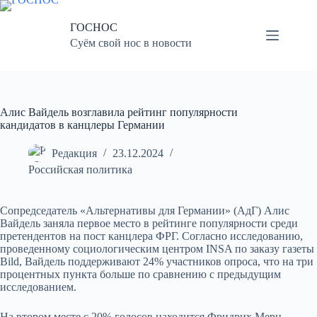
Перейти
к
ГОСНОС
сути
Суём свой нос в новости
Алис Вайдель возглавила рейтинг популярности
кандидатов в канцлеры Германии
Редакция
23.12.2024
Российская политика
Сопредседатель «Альтернативы для Германии» (АдГ) Алис
Вайдель заняла первое место в рейтинге популярности среди
претендентов на пост канцлера ФРГ. Согласно исследованию,
проведенному социологическим центром INSA по заказу газеты
Bild, Вайдель поддерживают 24% участников опроса, что на три
процентных пункта больше по сравнению с предыдущим
исследованием.
На втором месте с 20% голосов находится Фридрих Мерц,