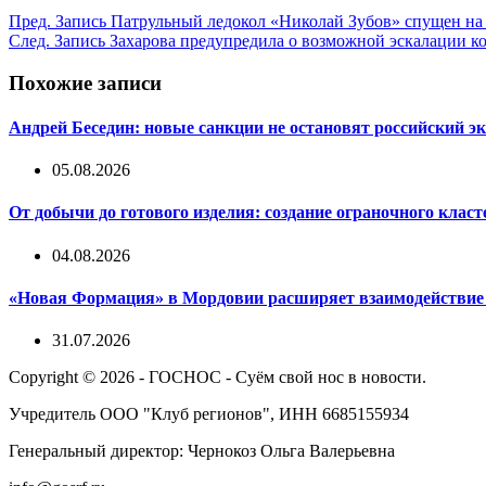
Пред.
Запись
Патрульный ледокол «Николай Зубов» спущен на 
След.
Запись
Захарова предупредила о возможной эскалации ко
Похожие записи
Андрей Беседин: новые санкции не остановят российский эк
05.08.2026
От добычи до готового изделия: создание ограночного клас
04.08.2026
«Новая Формация» в Мордовии расширяет взаимодействи
31.07.2026
Copyright © 2026 - ГОСНОС - Суём свой нос в новости.
Учредитель ООО "Клуб регионов", ИНН 6685155934
Генеральный директор: Чернокоз Ольга Валерьевна