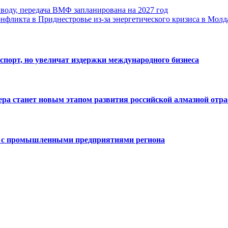
воду, передача ВМФ запланирована на 2027 год
нфликта в Приднестровье из-за энергетического кризиса в Мол
спорт, но увеличат издержки международного бизнеса
тера станет новым этапом развития российской алмазной отр
е с промышленными предприятиями региона