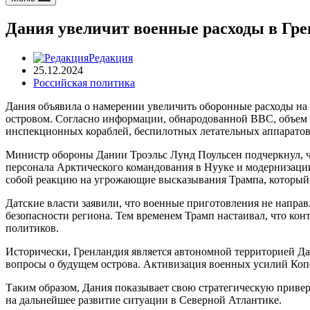
Дания увеличит военные расходы в Гре
Редакция
25.12.2024
Российская политика
Дания объявила о намерении увеличить оборонные расходы на 
островом. Согласно информации, обнародованной BBC, объем р
инспекционных кораблей, беспилотных летательных аппаратов 
Министр обороны Дании Троэльс Лунд Поульсен подчеркнул, ч
персонала Арктического командования в Нууке и модернизации
собой реакцию на угрожающие высказывания Трампа, который
Датские власти заявили, что военные приготовления не напр
безопасности региона. Тем временем Трамп настаивал, что ко
политиков.
Исторически, Гренландия является автономной территорией Да
вопросы о будущем острова. Активизация военных усилий Коп
Таким образом, Дания показывает свою стратегическую привер
на дальнейшее развитие ситуации в Северной Атлантике.