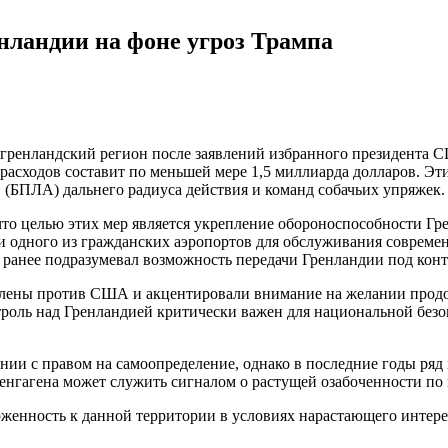
нландии на фоне угроз Трампа
гренландский регион после заявлений избранного президента С
асходов составит по меньшей мере 1,5 миллиарда долларов. Эти
(БПЛА) дальнего радиуса действия и команд собачьих упряжек.
то целью этих мер является укрепление обороноспособности Гр
 одного из гражданских аэропортов для обслуживания современ
 ранее подразумевал возможность передачи Гренландии под ко
авлены против США и акцентировали внимание на желании прод
нтроль над Гренландией критически важен для национальной без
нии с правом на самоопределение, однако в последние годы ря
енгагена может служить сигналом о растущей озабоченности по
женность к данной территории в условиях нарастающего интере