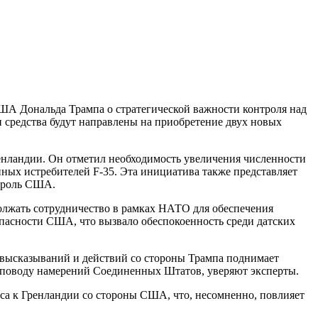
ША Дональда Трампа о стратегической важности контроля над
 средства будут направлены на приобретение двух новых
енландии. Он отметил необходимость увеличения численности
ных истребителей F-35. Эта инициатива также представляет
нтроль США.
олжать сотрудничество в рамках НАТО для обеспечения
опасности США, что вызвало обеспокоенность среди датских
д высказываний и действий со стороны Трампа поднимает
 поводу намерений Соединенных Штатов, уверяют эксперты.
са к Гренландии со стороны США, что, несомненно, повлияет