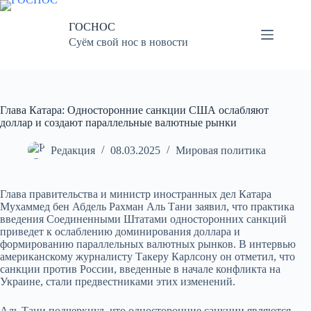
Перейти
к
ГОСНОС
сути
Суём свой нос в новости
Глава Катара: Односторонние санкции США ослабляют
доллар и создают параллельные валютные рынки
Редакция
08.03.2025
Мировая политика
Глава правительства и министр иностранных дел Катара
Мухаммед бен Абдель Рахман Аль Тани заявил, что практика
введения Соединенными Штатами односторонних санкций
приведет к ослаблению доминирования доллара и
формированию параллельных валютных рынков. В интервью
американскому журналисту Такеру Карлсону он отметил, что
санкции против России, введенные в начале конфликта на
Украине, стали предвестниками этих изменений.
Аль Тани подчеркнул, что односторонние санкции являются