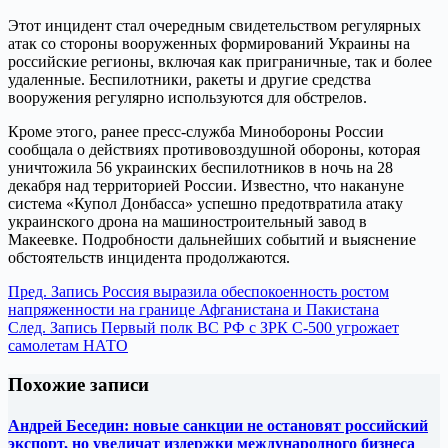
Этот инцидент стал очередным свидетельством регулярных
атак со стороны вооруженных формирований Украины на
российские регионы, включая как приграничные, так и более
удаленные. Беспилотники, ракеты и другие средства
вооружения регулярно используются для обстрелов.
Кроме этого, ранее пресс-служба Минобороны России
сообщала о действиях противовоздушной обороны, которая
уничтожила 56 украинских беспилотников в ночь на 28
декабря над территорией России. Известно, что накануне
система «Купол Донбасса» успешно предотвратила атаку
украинского дрона на машиностроительный завод в
Макеевке. Подробности дальнейших событий и выяснение
обстоятельств инцидента продолжаются.
Пред.
Запись
Россия выразила обеспокоенность ростом
напряженности на границе Афганистана и Пакистана
След.
Запись
Первый полк ВС РФ с ЗРК С-500 угрожает
самолетам НАТО
Похожие записи
Андрей Беседин: новые санкции не остановят российский
экспорт, но увеличат издержки международного бизнеса