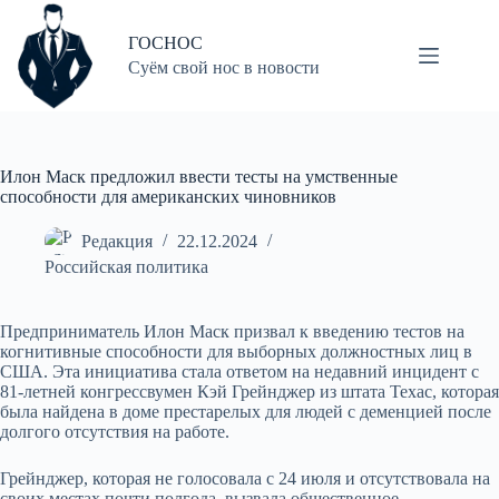
Перейти
к
ГОСНОС
сути
Суём свой нос в новости
Илон Маск предложил ввести тесты на умственные
способности для американских чиновников
Редакция
22.12.2024
Российская политика
Предприниматель Илон Маск призвал к введению тестов на
когнитивные способности для выборных должностных лиц в
США. Эта инициатива стала ответом на недавний инцидент с
81-летней конгрессвумен Кэй Грейнджер из штата Техас, которая
была найдена в доме престарелых для людей с деменцией после
долгого отсутствия на работе.
Грейнджер, которая не голосовала с 24 июля и отсутствовала на
своих местах почти полгода, вызвала общественное