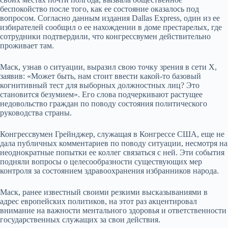
беспокойство после того, как ее состояние оказалось под
вопросом. Согласно данным издания Dallas Express, один из ее
избирателей сообщил о ее нахождении в доме престарелых, где
сотрудники подтвердили, что конгрессвумен действительно
проживает там.
Маск, узнав о ситуации, выразил свою точку зрения в сети Х,
заявив: «Может быть, нам стоит ввести какой-то базовый
когнитивный тест для выборных должностных лиц? Это
становится безумием». Его слова подчеркивают растущее
недовольство граждан по поводу состояния политического
руководства страны.
Конгрессвумен Грейнджер, служащая в Конгрессе США, еще не
дала публичных комментариев по поводу ситуации, несмотря на
неоднократные попытки ее коллег связаться с ней. Эти события
подняли вопросы о целесообразности существующих мер
контроля за состоянием здравоохранения избранников народа.
Маск, ранее известный своими резкими высказываниями в
адрес европейских политиков, на этот раз акцентировал
внимание на важности ментального здоровья и ответственности
государственных служащих за свои действия.