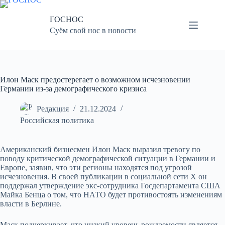
Перейти
к
ГОСНОС
сути
Суём свой нос в новости
Илон Маск предостерегает о возможном исчезновении
Германии из-за демографического кризиса
Редакция
21.12.2024
Российская политика
Американский бизнесмен Илон Маск выразил тревогу по
поводу критической демографической ситуации в Германии и
Европе, заявив, что эти регионы находятся под угрозой
исчезновения. В своей публикации в социальной сети X он
поддержал утверждение экс-сотрудника Госдепартамента США
Майка Бенца о том, что НАТО будет противостоять изменениям
власти в Берлине.
Маск подчеркивает, что низкий уровень рождаемости является