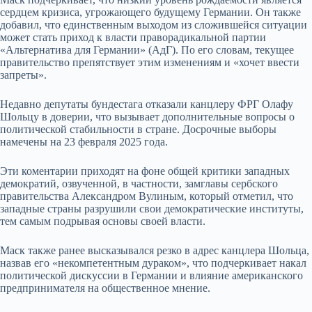
сердцем кризиса, угрожающего будущему Германии. Он также
добавил, что единственным выходом из сложившейся ситуации
может стать приход к власти праворадикальной партии
«Альтернатива для Германии» (АдГ). По его словам, текущее
правительство препятствует этим изменениям и «хочет ввести
запреты».
Недавно депутаты бундестага отказали канцлеру ФРГ Олафу
Шольцу в доверии, что вызывает дополнительные вопросы о
политической стабильности в стране. Досрочные выборы
намечены на 23 февраля 2025 года.
Эти коментарии приходят на фоне общей критики западных
демократий, озвученной, в частности, замглавы сербского
правительства Александром Вулиным, который отметил, что
западные страны разрушили свои демократические институты,
тем самым подрывая основы своей власти.
Маск также ранее высказывался резко в адрес канцлера Шольца,
назвав его «некомпетентным дураком», что подчеркивает накал
политической дискуссии в Германии и влияние американского
предпринимателя на общественное мнение.