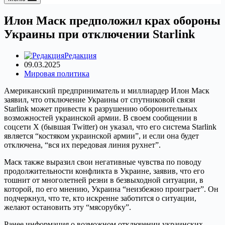
Илон Маск предположил крах обороны
Украины при отключении Starlink
Редакция
09.03.2025
Мировая политика
Американский предприниматель и миллиардер Илон Маск
заявил, что отключение Украины от спутниковой связи
Starlink может привести к разрушению оборонительных
возможностей украинской армии. В своем сообщении в
соцсети X (бывшая Twitter) он указал, что его система Starlink
является “костяком украинской армии”, и если она будет
отключена, “вся их передовая линия рухнет”.
Маск также выразил свои негативные чувства по поводу
продолжительности конфликта в Украине, заявив, что его
тошнит от многолетней резни в безвыходной ситуации, в
которой, по его мнению, Украина “неизбежно проиграет”. Он
подчеркнул, что те, кто искренне заботится о ситуации,
желают остановить эту “мясорубку”.
Ранее информация о возможном отключении украинских