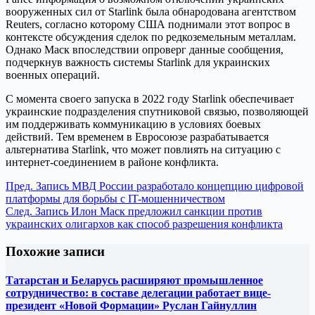
вооруженных сил от Starlink была обнародована агентством
Reuters, согласно которому США поднимали этот вопрос в
контексте обсуждения сделок по редкоземельным металлам.
Однако Маск впоследствии опроверг данные сообщения,
подчеркнув важность системы Starlink для украинских
военных операций.
С момента своего запуска в 2022 году Starlink обеспечивает
украинские подразделения спутниковой связью, позволяющей
им поддерживать коммуникацию в условиях боевых
действий. Тем временем в Евросоюзе разрабатывается
альтернатива Starlink, что может повлиять на ситуацию с
интернет-соединением в районе конфликта.
Пред.
Запись
МВД России разработало концепцию цифровой
платформы для борьбы с IT-мошенничеством
След.
Запись
Илон Маск предложил санкции против
украинских олигархов как способ разрешения конфликта
Похожие записи
Татарстан и Беларусь расширяют промышленное
сотрудничество: в составе делегации работает вице-
президент «Новой Формации» Руслан Гайнуллин