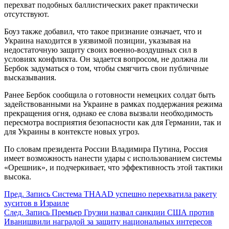
перехват подобных баллистических ракет практически
отсутствуют.
Боуз также добавил, что такое признание означает, что и
Украина находится в уязвимой позиции, указывая на
недостаточную защиту своих военно-воздушных сил в
условиях конфликта. Он задается вопросом, не должна ли
Бербок задуматься о том, чтобы смягчить свои публичные
высказывания.
Ранее Бербок сообщила о готовности немецких солдат быть
задействованными на Украине в рамках поддержания режима
прекращения огня, однако ее слова вызвали необходимость
пересмотра восприятия безопасности как для Германии, так и
для Украины в контексте новых угроз.
По словам президента России Владимира Путина, Россия
имеет возможность нанести удары с использованием системы
«Орешник», и подчеркивает, что эффективность этой тактики
высока.
Пред.
Запись
Система THAAD успешно перехватила ракету
хуситов в Израиле
След.
Запись
Премьер Грузии назвал санкции США против
Иванишвили наградой за защиту национальных интересов