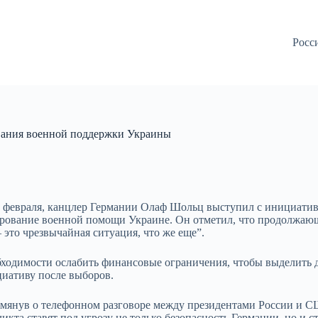
Росс
вания военной поддержки Украины
5 февраля, канцлер Германии Олаф Шольц выступил с инициати
ирование военной помощи Украине. Он отметил, что продолжающ
 это чрезвычайная ситуация, что же еще”.
бходимости ослабить финансовые ограничения, чтобы выделить 
циативу после выборов.
омянув о телефонном разговоре между президентами России и
кта ставят под угрозу не только безопасность Германии, но и с