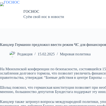
Перейти
к
сути
ГОСНОС
Суём свой нос в новости
Канцлер Германии предложил ввести режим ЧС для финансиро
Редакция
15.02.2025
Мировая политика
На Мюнхенской конференции по безопасности, состоявшейся 1
ослабления долгового тормоза, что позволит увеличить финанс
правительства, утверждая: “Боевые действия в центре Европы —
Шольц пояснил, что германская конституция позволяет при нео
мнению, большинство депутатов Бундестага поддержат эту ини
Канцлер также затронул вопросы международной политики, уп
подчеркнул, что действия Белого дома по урегулированию конфли