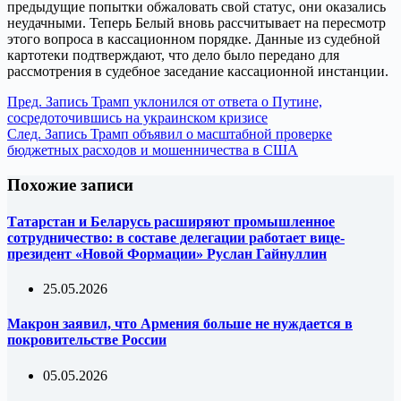
предыдущие попытки обжаловать свой статус, они оказались
неудачными. Теперь Белый вновь рассчитывает на пересмотр
этого вопроса в кассационном порядке. Данные из судебной
картотеки подтверждают, что дело было передано для
рассмотрения в судебное заседание кассационной инстанции.
Пред.
Запись
Трамп уклонился от ответа о Путине,
сосредоточившись на украинском кризисе
След.
Запись
Трамп объявил о масштабной проверке
бюджетных расходов и мошенничества в США
Похожие записи
Татарстан и Беларусь расширяют промышленное
сотрудничество: в составе делегации работает вице-
президент «Новой Формации» Руслан Гайнуллин
25.05.2026
Макрон заявил, что Армения больше не нуждается в
покровительстве России
05.05.2026