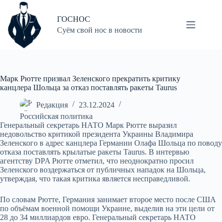
Перейти
к
ГОСНОС
сути
Суём свой нос в новости
Марк Рютте призвал Зеленского прекратить критику
канцлера Шольца за отказ поставлять ракеты Taurus
Редакция
23.12.2024
Российская политика
Генеральный секретарь НАТО Марк Рютте выразил
недовольство критикой президента Украины Владимира
Зеленского в адрес канцлера Германии Олафа Шольца по поводу
отказа поставлять крылатые ракеты Taurus. В интервью
агентству DPA Рютте отметил, что неоднократно просил
Зеленского воздержаться от публичных нападок на Шольца,
утверждая, что такая критика является несправедливой.
По словам Рютте, Германия занимает второе место после США
по объёмам военной помощи Украине, выделив на эти цели от
28 до 34 миллиардов евро. Генеральный секретарь НАТО