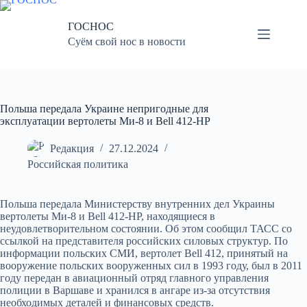
Перейти
к
ГОСНОС
сути
Суём свой нос в новости
Польша передала Украине непригодные для
эксплуатации вертолеты Ми-8 и Bell 412-HP
Редакция
27.12.2024
Российская политика
Польша передала Министерству внутренних дел Украины
вертолеты Ми-8 и Bell 412-HP, находящиеся в
неудовлетворительном состоянии. Об этом сообщил ТАСС со
ссылкой на представителя российских силовых структур. По
информации польских СМИ, вертолет Bell 412, принятый на
вооружение польских вооруженных сил в 1993 году, был в 2011
году передан в авиационный отряд главного управления
полиции в Варшаве и хранился в ангаре из-за отсутствия
необходимых деталей и финансовых средств.