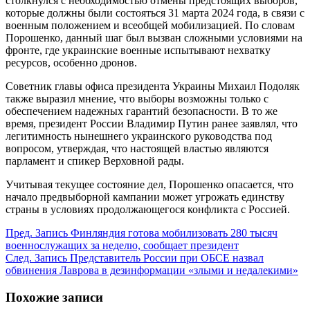
столкнулся с необходимостью отмены предстоящих выборов,
которые должны были состояться 31 марта 2024 года, в связи с
военным положением и всеобщей мобилизацией. По словам
Порошенко, данный шаг был вызван сложными условиями на
фронте, где украинские военные испытывают нехватку
ресурсов, особенно дронов.
Советник главы офиса президента Украины Михаил Подоляк
также выразил мнение, что выборы возможны только с
обеспечением надежных гарантий безопасности. В то же
время, президент России Владимир Путин ранее заявлял, что
легитимность нынешнего украинского руководства под
вопросом, утверждая, что настоящей властью являются
парламент и спикер Верховной рады.
Учитывая текущее состояние дел, Порошенко опасается, что
начало предвыборной кампании может угрожать единству
страны в условиях продолжающегося конфликта с Россией.
Пред.
Запись
Финляндия готова мобилизовать 280 тысяч
военнослужащих за неделю, сообщает президент
След.
Запись
Представитель России при ОБСЕ назвал
обвинения Лаврова в дезинформации «злыми и недалекими»
Похожие записи