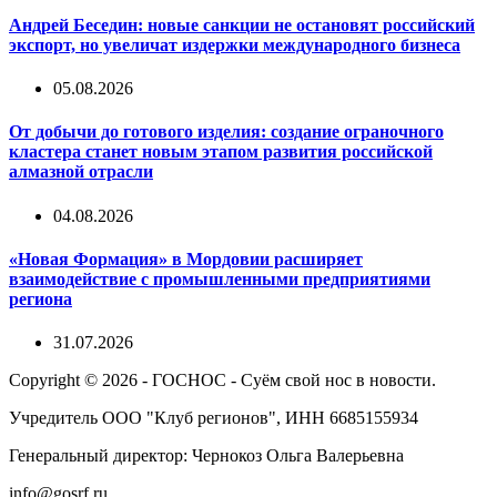
Андрей Беседин: новые санкции не остановят российский
экспорт, но увеличат издержки международного бизнеса
05.08.2026
От добычи до готового изделия: создание ограночного
кластера станет новым этапом развития российской
алмазной отрасли
04.08.2026
«Новая Формация» в Мордовии расширяет
взаимодействие с промышленными предприятиями
региона
31.07.2026
Copyright © 2026 - ГОСНОС - Суём свой нос в новости.
Учредитель ООО "Клуб регионов", ИНН 6685155934
Генеральный директор: Чернокоз Ольга Валерьевна
info@gosrf.ru