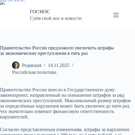
Перейти
к
ГОСНОС
сути
Суём свой нос в новости
Правительство России предложило увеличить штрафы
за экономические преступления в пять раз
Редакция
14.11.2025
Российская политика
Правительство России внесло в Государственную думу
законопроект, направленный на повышение штрафов за ряд
экономических преступлений. Максимальный размер штрафов
за определённые нарушения может быть увеличен до пяти раз,
что значительно изменит финансовую ответственность
нарушителей.
Согласно представленным изменениям, штрафы за нарушение
авторского права вырастут с 200 тыс. до 1 млн рублей, а за