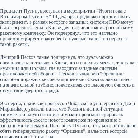
Президент Путин, выступая на мероприятии “Итоги года с
Владимиром Путиным” 19 декабря, предложил организовать
эксперимент, в рамках которого западные системы ПВО могут
быть сосредоточены в Киеве для противостояния российскому
ракетному комплексу. Он подчеркнул, что это наглядно
продемонстрирует практически нулевые шансы на перехват
такой ракеты.
Дмитрий Песков также подчеркнул, что дуэль можно
организовать не только в Киеве, но и в других местах, таких как
Румыния или Польша, где находятся западные системы
противоракетной обороны. Песков заявил, что “Орешник”
способен поражать высокозащищенные объекты, находящиеся
на значительной глубине, подчеркивая его высокую точность и
отсутствие ядерного заряда.
Эксперты, такие как профессор Чикагского университета Джон
Миршаймер, указали на то, что Россия в данной ситуации
занимает сильную позицию и может продемонстрировать
эффективность своего нового комплекса по сравнению с
западными системами. По словам Путина, ни у кого нет шансов
сбить гиперзвуковую ракету “Орешник”, дальность которой
составляет до 5,5 тыс. км.