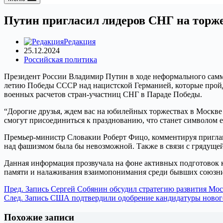
Путин пригласил лидеров СНГ на торже
Редакция
25.12.2024
Российская политика
Президент России Владимир Путин в ходе неформального самми
летию Победы СССР над нацистской Германией, которые пройду
военных расчетов стран-участниц СНГ в Параде Победы.
“Дорогие друзья, ждем вас на юбилейных торжествах в Москве 
смогут присоединиться к празднованию, что станет символом е
Премьер-министр Словакии Роберт Фицо, комментируя приглаше
над фашизмом была бы невозможной. Также в связи с грядуще
Данная информация прозвучала на фоне активных подготовок к
памяти и налаживания взаимопонимания среди бывших союзни
Пред.
Запись
Сергей Собянин обсудил стратегию развития Мо
След.
Запись
США подтвердили одобрение кандидатуры нового
Похожие записи