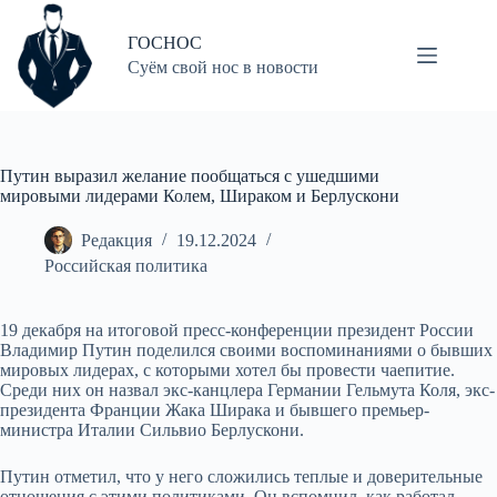
Перейти
к
ГОСНОС
сути
Суём свой нос в новости
Путин выразил желание пообщаться с ушедшими
мировыми лидерами Колем, Шираком и Берлускони
Редакция
19.12.2024
Российская политика
19 декабря на итоговой пресс-конференции президент России
Владимир Путин поделился своими воспоминаниями о бывших
мировых лидерах, с которыми хотел бы провести чаепитие.
Среди них он назвал экс-канцлера Германии Гельмута Коля, экс-
президента Франции Жака Ширака и бывшего премьер-
министра Италии Сильвио Берлускони.
Путин отметил, что у него сложились теплые и доверительные
отношения с этими политиками. Он вспомнил, как работал