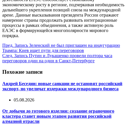
экономическому росту в регионе, подчеркивая необходимость
дальнейшего укрепления позиций союза на международной
арене. Данные высказывания президента России отражают
намерение страны продолжать развивать интеграционные
процессы в рамках объединения, а также активную роль
ЕАЭС в формирующейся многополярности мирового
порядка.
Пред.
Запись
Зеленский не был приглашен на инаугурацию
Трампа: Киев ищет пути для переговоров
След.
Запись
Путин и Лукашенко провели полтора часа
переговоров один на один в Санкт-Петербурге
Похожие записи
Андрей Беседин: новые санкции не остановят российский
экспорт, но увеличат издержки международного бизнеса
05.08.2026
От добычи до готового изделия: создание ограночного
кластера станет новым этапом развития российской
алмазной отрасли