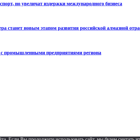
спорт, но увеличат издержки международного бизнеса
тера станет новым этапом развития российской алмазной отр
е с промышленными предприятиями региона
а. Если Вы продолжите использовать сайт, мы будем считать что