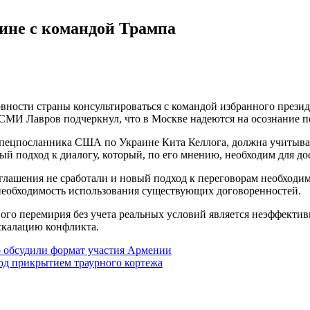
аине с командой Трампа
овности страны консультироваться с командой избранного през
СМИ Лавров подчеркнул, что в Москве надеются на осознание 
 спецпосланника США по Украине Кита Келлога, должна учитыва
й подход к диалогу, который, по его мнению, необходим для до
лашения не сработали и новый подход к переговорам необходим. 
 необходимость использования существующих договоренностей.
ого перемирия без учета реальных условий является неэффектив
скалацию конфликта.
 обсудили формат участия Армении
од прикрытием траурного кортежа