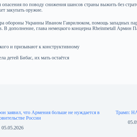
л опасения по поводу снижения шансов страны выжить без стра
ет закупать оружие.
ра обороны Украины Иваном Гаврилюком, помощь западных парт
 В дополнение, глава немецкого концерна Rheinmetall Армин Пап
кого и призывают к конструктивному
а детей Бибас, их мать остаётся
он заявил, что Армения больше не нуждается в
Трамп: НА
овительстве России
05.0
05.05.2026