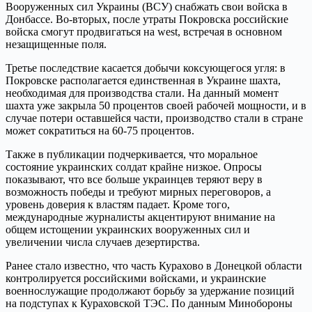
Вооруженных сил Украины (ВСУ) снабжать свои войска в
Донбассе. Во-вторых, после утраты Покровска российские
войска смогут продвигаться на west, встречая в основном
незащищенные поля.
Третье последствие касается добычи коксующегося угля: в
Покровске располагается единственная в Украине шахта,
необходимая для производства стали. На данный момент
шахта уже закрыла 50 процентов своей рабочей мощности, и в
случае потери оставшейся части, производство стали в стране
может сократиться на 60-75 процентов.
Также в публикации подчеркивается, что моральное
состояние украинских солдат крайне низкое. Опросы
показывают, что все больше украинцев теряют веру в
возможность победы и требуют мирных переговоров, а
уровень доверия к властям падает. Кроме того,
международные журналисты акцентируют внимание на
общем истощении украинских вооруженных сил и
увеличении числа случаев дезертирства.
Ранее стало известно, что часть Курахово в Донецкой области
контролируется российскими войсками, и украинские
военнослужащие продолжают борьбу за удержание позиций
на подступах к Кураховской ТЭС. По данным Минобороны