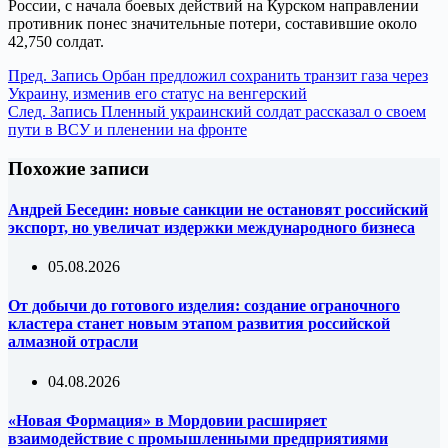
России, с начала боевых действий на Курском направлении
противник понес значительные потери, составившие около
42,750 солдат.
Пред.
Запись
Орбан предложил сохранить транзит газа через
Украину, изменив его статус на венгерский
След.
Запись
Пленный украинский солдат рассказал о своем
пути в ВСУ и пленении на фронте
Похожие записи
Андрей Беседин: новые санкции не остановят российский
экспорт, но увеличат издержки международного бизнеса
05.08.2026
От добычи до готового изделия: создание ограночного
кластера станет новым этапом развития российской
алмазной отрасли
04.08.2026
«Новая Формация» в Мордовии расширяет
взаимодействие с промышленными предприятиями