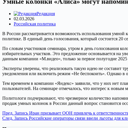
Умные колонки «Алиса» могут напомина
Редакция
02.03.2026
Российская политика
В России рассматривается возможность использования умной к
политике. В единый день голосования, который состоится 20 с
По словам участников семинара, утром в день голосования кол
избирательных участков. Это предложение основывается на уве
данным компании «М.видео», только за первое полугодие 2025 
Эксперты уверены, что реализовать такую идею не составит тр
уведомления или включить режим «Не беспокоить». Однако в
Тем временем в компании «Яндекс» заявили, что у них нет пла
пользователей. На семинаре отмечалось, что интерес к новым 
Политологи подчеркивают, что чрезмерное количество напомин
продаж умных колонок в России данный вопрос становится ос
Пред.
Запись
Иран призывает ООН привлечь к ответственност
След.
Запись
Российские операторы связи ввели льготы для кл