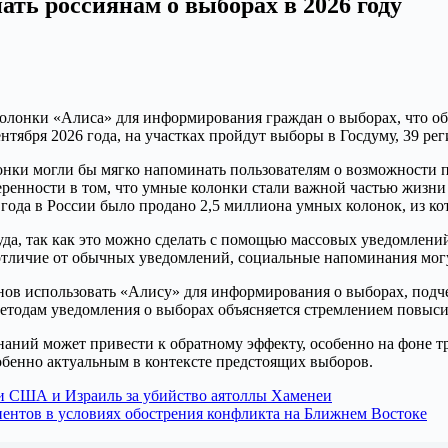
ть россиянам о выборах в 2026 году
олонки «Алиса» для информирования граждан о выборах, что об
ентября 2026 года, на участках пройдут выборы в Госдуму, 39 р
онки могли бы мягко напоминать пользователям о возможности п
ренности в том, что умные колонки стали важной частью жизни 
года в России было продано 2,5 миллиона умных колонок, из ко
уда, так как это можно сделать с помощью массовых уведомлени
 отличие от обычных уведомлений, социальные напоминания мо
нов использовать «Алису» для информирования о выборах, подче
методам уведомления о выборах объясняется стремлением повыси
аний может привести к обратному эффекту, особенно на фоне тр
обенно актуальным в контексте предстоящих выборов.
и США и Израиль за убийство аятоллы Хаменеи
иентов в условиях обострения конфликта на Ближнем Востоке