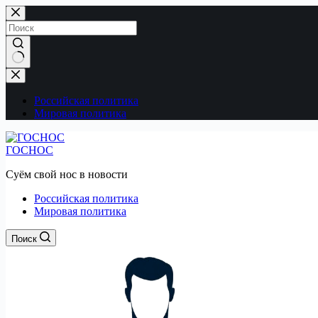
Перейти
к
сути
Ничего
не
найдено
Российская политика
Мировая политика
ГОСНОС
Суём свой нос в новости
Российская политика
Мировая политика
Поиск