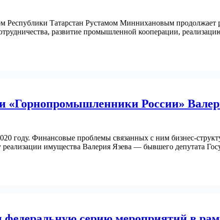
ом Республики Татарстан Рустамом Миннихановым продолжает ра
 сотрудничества, развитие промышленной кооперации, реализац
ии «Горнопромышленники России» Валерия
020 году. Финансовые проблемы связанных с ним бизнес-структу
 реализации имущества Валерия Язева — бывшего депутата Гос
 федеральную серию мероприятий в рам