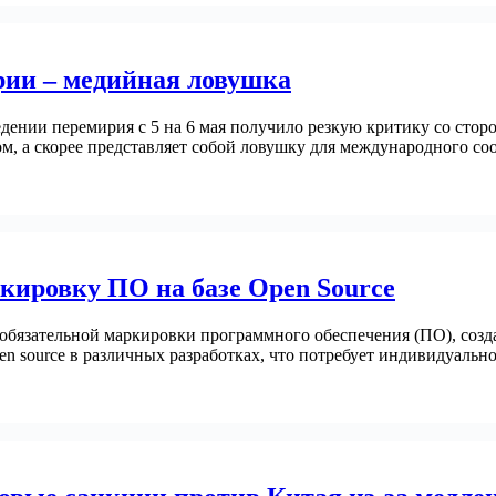
рии – медийная ловушка
ении перемирия с 5 на 6 мая получило резкую критику со стор
м, а скорее представляет собой ловушку для международного с
ировку ПО на базе Open Source
бязательной маркировки программного обеспечения (ПО), созда
n source в различных разработках, что потребует индивидуальн