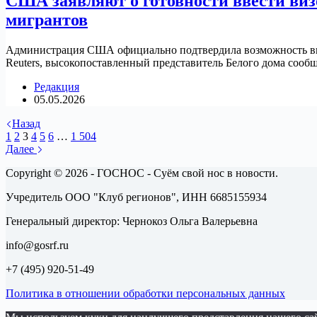
США заявляют о готовности ввести виз
мигрантов
Администрация США официально подтвердила возможность введ
Reuters, высокопоставленный представитель Белого дома соо
Редакция
05.05.2026
Назад
1
2
3
4
5
6
…
1 504
Далее
Copyright © 2026 - ГОСНОС - Суём свой нос в новости.
Учредитель ООО "Клуб регионов", ИНН 6685155934
Генеральный директор: Чернокоз Ольга Валерьевна
info@gosrf.ru
+7 (495) 920-51-49
Политика в отношении обработки персональных данных