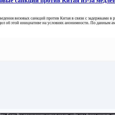
овые санкции против Китая из-за медл
ения визовых санкций против Китая в связи с задержками в р
бщил об этой инициативе на условиях анонимности. По данным