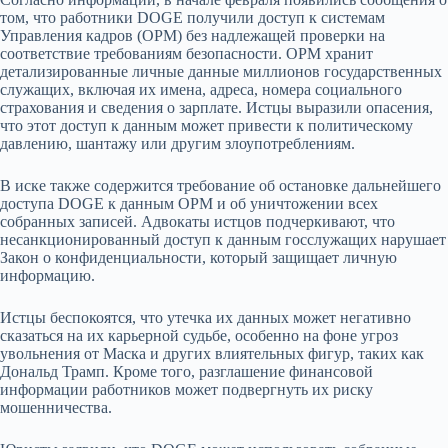
том, что работники DOGE получили доступ к системам
Управления кадров (OPM) без надлежащей проверки на
соответствие требованиям безопасности. ОPM хранит
детализированные личные данные миллионов государственных
служащих, включая их имена, адреса, номера социального
страхования и сведения о зарплате. Истцы выразили опасения,
что этот доступ к данным может привести к политическому
давлению, шантажу или другим злоупотреблениям.
В иске также содержится требование об остановке дальнейшего
доступа DOGE к данным OPM и об уничтожении всех
собранных записей. Адвокаты истцов подчеркивают, что
несанкционированный доступ к данным госслужащих нарушает
Закон о конфиденциальности, который защищает личную
информацию.
Истцы беспокоятся, что утечка их данных может негативно
сказаться на их карьерной судьбе, особенно на фоне угроз
увольнения от Маска и других влиятельных фигур, таких как
Дональд Трамп. Кроме того, разглашение финансовой
информации работников может подвергнуть их риску
мошенничества.