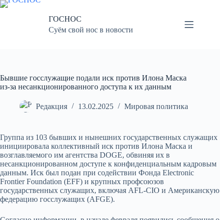
Перейти
к
ГОСНОС
сути
Суём свой нос в новости
Бывшие госслужащие подали иск против Илона Маска
из-за несанкционированного доступа к их данным
Редакция
13.02.2025
Мировая политика
Группа из 103 бывших и нынешних государственных служащих
инициировала коллективный иск против Илона Маска и
возглавляемого им агентства DOGE, обвиняя их в
несанкционированном доступе к конфиденциальным кадровым
данным. Иск был подан при содействии Фонда Electronic
Frontier Foundation (EFF) и крупных профсоюзов
государственных служащих, включая AFL-CIO и Американскую
федерацию госслужащих (AFGE).
Согласно информации, в начале февраля появились сообщения о