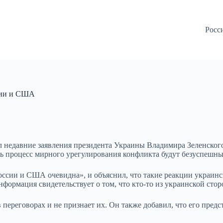
Росс
ссии и США
 недавние заявления президента Украины Владимира Зеленског
ть процесс мирного урегулирования конфликта будут безуспешн
России и США очевидна», и объяснил, что такие реакции украин
нформация свидетельствует о том, что кто-то из украинской сто
в переговорах и не признает их. Он также добавил, что его пре