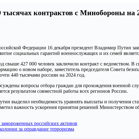
 тысячах контрактов с Минобороны на 2
сийской Федерации 16 декабря президент Владимир Путин заяви
звитие социальных гарантий военнослужащих и их семей являетс
 свыше 427 000 человек заключили контракт с ведомством. В св
ормацию о новом наборе, заместитель председателя Совета безоп
очти 440 тысячами россиян на 2024 год.
обсуждены вопросы отбора граждан для прохождения военной сл
яется результатом совместной работы всех регионов России.
Путин выделил необходимость уравнять выплаты и получения ста
тметил важность ускорения принятия решений Министерством о
 замороженных российских активов
 колонии за оправдание терроризма