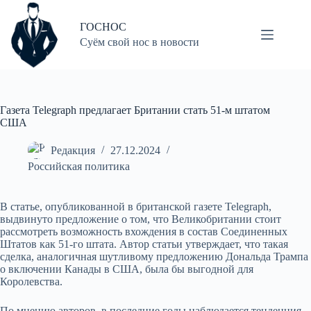
Перейти
к
ГОСНОС
сути
Суём свой нос в новости
Газета Telegraph предлагает Британии стать 51-м штатом
США
Редакция
27.12.2024
Российская политика
В статье, опубликованной в британской газете Telegraph,
выдвинуто предложение о том, что Великобритании стоит
рассмотреть возможность вхождения в состав Соединенных
Штатов как 51-го штата. Автор статьи утверждает, что такая
сделка, аналогичная шутливому предложению Дональда Трампа
о включении Канады в США, была бы выгодной для
Королевства.
По мнению авторов, в последние годы наблюдается тенденция,