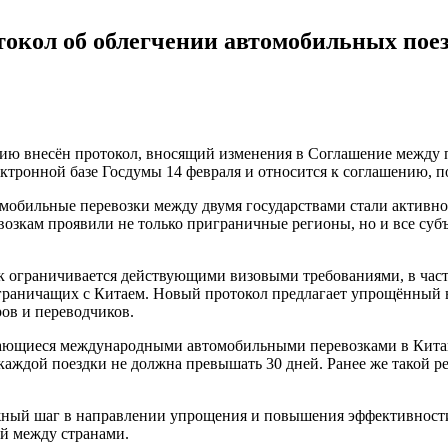
окол об облегчении автомобильных поез
ю внесён протокол, вносящий изменения в Соглашение между п
ктронной базе Госдумы 14 февраля и относится к соглашению, п
омобильные перевозки между двумя государствами стали активно 
евозкам проявили не только приграничные регионы, но и все су
ограничивается действующими визовыми требованиями, в частн
е граничащих с Китаем. Новый протокол предлагает упрощённый 
ов и переводчиков.
мающиеся международными автомобильными перевозками в Китай,
каждой поездки не должна превышать 30 дней. Ранее же такой р
ажный шаг в направлении упрощения и повышения эффективност
ей между странами.