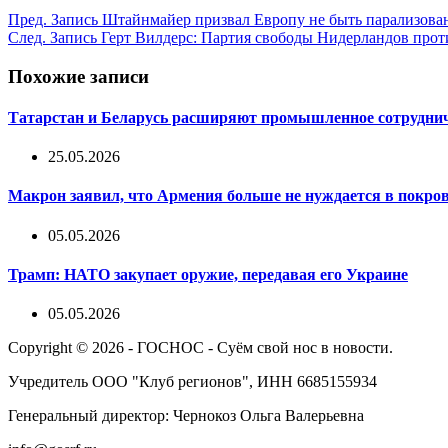
Пред.
Запись
Штайнмайер призвал Европу не быть парализова
След.
Запись
Герт Вилдерс: Партия свободы Нидерландов про
Похожие записи
Татарстан и Беларусь расширяют промышленное сотрудниче
25.05.2026
Макрон заявил, что Армения больше не нуждается в покров
05.05.2026
Трамп: НАТО закупает оружие, передавая его Украине
05.05.2026
Copyright © 2026 - ГОСНОС - Суём свой нос в новости.
Учредитель ООО "Клуб регионов", ИНН 6685155934
Генеральный директор: Чернокоз Ольга Валерьевна