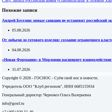
След.
Запись
Российская армия установила флаг в Лозовой Хар
Похожие записи
Андрей Беседин: новые санкции не остановят российский эк
05.08.2026
От добычи до готового изделия: создание ограночного клас
04.08.2026
«Новая Формация» в Мордовии расширяет взаимодействи
31.07.2026
Copyright © 2026 - ГОСНОС - Суём свой нос в новости.
Учредитель ООО "Клуб регионов", ИНН 6685155934
Генеральный директор: Чернокоз Ольга Валерьевна
info@gosrf.ru
+7 (495) 920-51-49