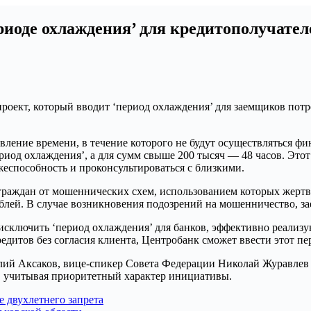
риоде охлаждения’ для кредитополучател
проект, который вводит ‘период охлаждения’ для заемщиков пот
овление времени, в течение которого не будут осуществляться ф
период охлаждения’, а для сумм свыше 200 тысяч — 48 часов. Эт
жеспособность и проконсультироваться с близкими.
граждан от мошеннических схем, использованием которых жертвы
блей. В случае возникновения подозрений на мошенничество, з
 исключить ‘период охлаждения’ для банков, эффективно реализ
едитов без согласия клиента, Центробанк сможет ввести этот пе
ий Аксаков, вице-спикер Совета Федерации Николай Журавлев и
я, учитывая приоритетный характер инициативы.
е двухлетнего запрета