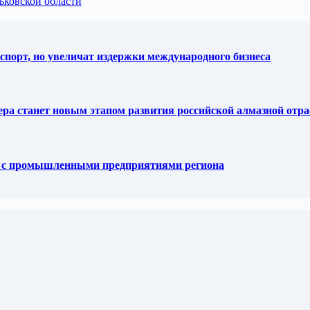
ьковской области
спорт, но увеличат издержки международного бизнеса
тера станет новым этапом развития российской алмазной отр
е с промышленными предприятиями региона