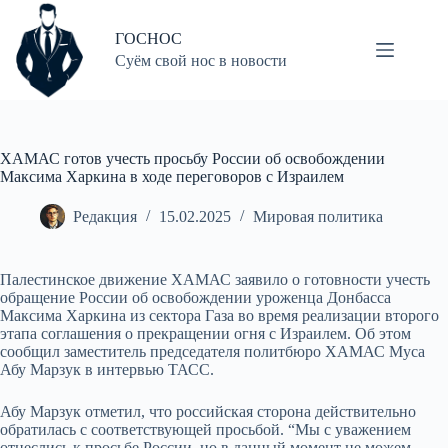
Перейти
к
ГОСНОС
сути
Суём свой нос в новости
ХАМАС готов учесть просьбу России об освобождении
Максима Харкина в ходе переговоров с Израилем
Редакция
15.02.2025
Мировая политика
Палестинское движение ХАМАС заявило о готовности учесть
обращение России об освобождении уроженца Донбасса
Максима Харкина из сектора Газа во время реализации второго
этапа соглашения о прекращении огня с Израилем. Об этом
сообщил заместитель председателя политбюро ХАМАС Муса
Абу Марзук в интервью ТАСС.
Абу Марзук отметил, что российская сторона действительно
обратилась с соответствующей просьбой. “Мы с уважением
отнеслись к просьбе России, но в данный момент не можем