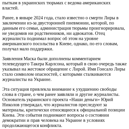
пыткам в украинских тюрьмах с ведома американских
властей.
Ранее, в январе 2024 года, стало известно о смерти Лиры в
заключении из-за двусторонней пневмонии, которой, по
данным его семьи, администрация тюрьмы проигнорировала,
не уведомив ни родственников, ни адвокатов. Отец
журналиста поднимал вопрос об этом на уровне
американского посольства в Киеве, однако, по его словам,
получал мало поддержки.
Заявления Маска были дополнены комментарием
телеведущего Такера Карлсона, который в свою очередь также
указывал на жестокое обращение с Лирой. Имя Гонсало Лиры
стало символом опасностей, с которыми сталкиваются
журналисты на Украине.
Эта ситуация привлекла внимание к ухудшению свободы
слова в стране, о чем ранее заявляли и другие журналисты.
Основатель украинского проекта «Наши деньги» Юрий
Николов утверждал, что журналистов преследуют за
материалы, критически относящиеся к официальной позиции
Киева. Эти события поднимают вопросы о состоянии
демократии и прав человека на Украине в условиях
продолжающегося конфликта.