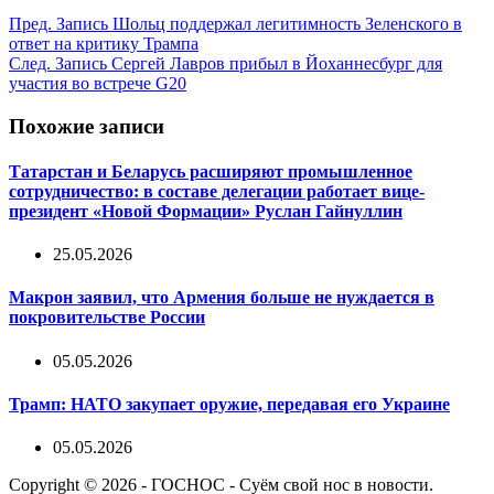
Пред.
Запись
Шольц поддержал легитимность Зеленского в
ответ на критику Трампа
След.
Запись
Сергей Лавров прибыл в Йоханнесбург для
участия во встрече G20
Похожие записи
Татарстан и Беларусь расширяют промышленное
сотрудничество: в составе делегации работает вице-
президент «Новой Формации» Руслан Гайнуллин
25.05.2026
Макрон заявил, что Армения больше не нуждается в
покровительстве России
05.05.2026
Трамп: НАТО закупает оружие, передавая его Украине
05.05.2026
Copyright © 2026 - ГОСНОС - Суём свой нос в новости.