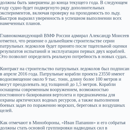
должны быть завершены до конца текущего года. В следующем
году судно будет подвергнуто ряду дополнительных
экспериментов, включая проверку на проходимость по льду.
Быстров выразил уверенность в успешном выполнении всех
намеченных планов.
Главнокомандующий ВМФ России адмирал Александр Моисеев
отметил, что решение о дальнейшем строительстве серии
патрульных ледоколов будет принято после тщательной оценки
результатов испытаний и эксплуатации первых двух кораблей.
Это позволит определить реальную потребность в новых судах.
Контракт на строительство патрульных ледоколов был подписан
в апреле 2016 года. Патрульные корабли проекта 23550 имеют
водоизмещение около 9 тыс. тонн, длину более 100 метров и
могут преодолевать лед толщиной до 1,5 метров. Корабли
оснащены современным вооружением, возможностью
постоянного базирования вертолета и предназначены для
охраны арктических водных ресурсов, а также выполнения
боевых задач по поражению морских, береговых и воздушных
целей.
Как отмечают в Минобороны, «Иван Папанин» и его собратья
должны стать основой группировки надводных сил в