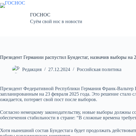
Перейти
к
сути
ГОСНОС
Суём свой нос в новости
Президент Германии распустил Бундестаг, назначив выборы на 2
Редакция
27.12.2024
Российская политика
Президент Федеративной Республики Германия Франк-Вальтер Ш
запланированным на 23 февраля 2025 года. Это решение стало с
ожидается, потеряет свой пост после выборов.
Согласно немецкому законодательству, новые выборы должны со
обеспечения стабильности в стране: “В сложные времена требуе
Хотя нынешний состав Бундестага будет продолжать действовать
работы парламентских комитетов.