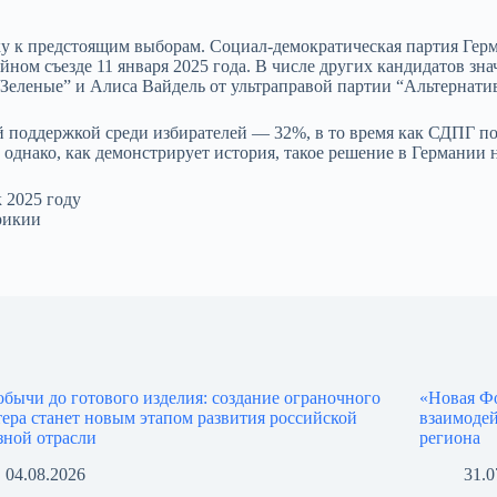
ку к предстоящим выборам. Социал-демократическая партия Ге
ийном съезде 11 января 2025 года. В числе других кандидатов з
Зеленые” и Алиса Вайдель от ультраправой партии “Альтернатив
поддержкой среди избирателей — 32%, в то время как СДПГ пол
 однако, как демонстрирует история, такое решение в Германии 
 2025 году
рикии
обычи до готового изделия: создание ограночного
«Новая Ф
тера станет новым этапом развития российской
взаимоде
зной отрасли
региона
04.08.2026
31.0