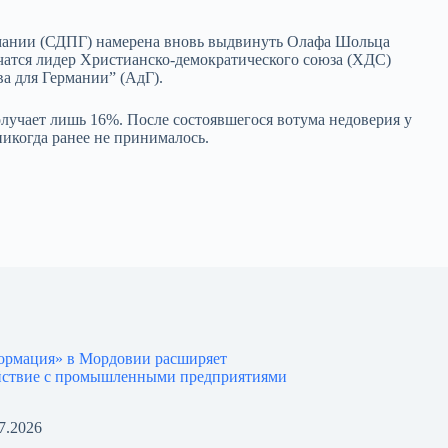
рмании (СДПГ) намерена вновь выдвинуть Олафа Шольца
начатся лидер Христианско-демократического союза (ХДС)
а для Германии” (АдГ).
учает лишь 16%. После состоявшегося вотума недоверия у
никогда ранее не принималось.
ормация» в Мордовии расширяет
йствие с промышленными предприятиями
7.2026