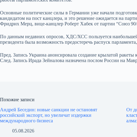
Основные политические силы в Германии уже начали подготов
кандидатом на пост канцлера, и это решение ожидается на парт
Фридрих Мерц, вице-канцлер Роберт Хабек от партии “Союз 90/
По данным недавних опросов, ХДС/ХСС пользуется наибольшей 
президента была возможность предостеречь распуск парламента,
Пред.
Запись
Украина анонсировала создание крылатой ракеты к
След.
Запись
Ирада Зейналова назначена послом России на Мав
Похожие записи
Андрей Беседин: новые санкции не остановят
От д
российский экспорт, но увеличат издержки
клас
международного бизнеса
алма
05.08.2026