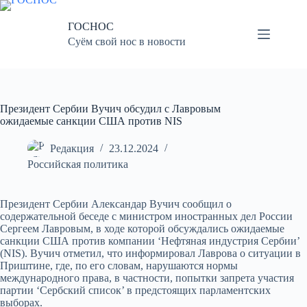
Перейти
к
ГОСНОС
сути
Суём свой нос в новости
Президент Сербии Вучич обсудил с Лавровым
ожидаемые санкции США против NIS
Редакция
23.12.2024
Российская политика
Президент Сербии Александар Вучич сообщил о
содержательной беседе с министром иностранных дел России
Сергеем Лавровым, в ходе которой обсуждались ожидаемые
санкции США против компании ‘Нефтяная индустрия Сербии’
(NIS). Вучич отметил, что информировал Лаврова о ситуации в
Приштине, где, по его словам, нарушаются нормы
международного права, в частности, попытки запрета участия
партии ‘Сербский список’ в предстоящих парламентских
выборах.