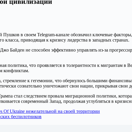
ной цивилизации
 Пушков в своем Telegram-канале обозначил ключевые факторы,
о класса, приводящая к кризису лидерства в западных странах.
Джо Байден не способен эффективно управлять из-за прогрессир
ая политика, что проявляется в толерантности к мигрантам в 
м конфликтам.
а, стремление к гегемонии, что обернулось большими финансовы
тически сознательно уничтожают свои нации, прикрывая свои д
 Трампа стал следствием провала миграционной политики, кото
алкивается современный Запад, продолжая углубляться в кризисн
s Of Ukraine нежелательной на своей территории
нских беспилотников