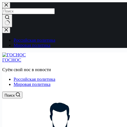
Перейти
к
сути
Ничего
не
найдено
Российская политика
Мировая политика
ГОСНОС
Суём свой нос в новости
Российская политика
Мировая политика
Поиск