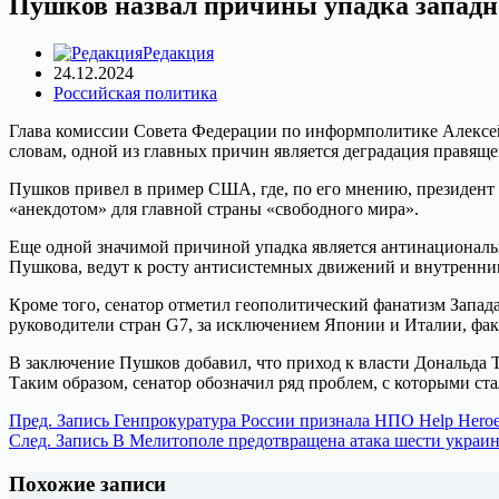
Пушков назвал причины упадка запад
Редакция
24.12.2024
Российская политика
Глава комиссии Совета Федерации по информполитике Алексей
словам, одной из главных причин является деградация правящег
Пушков привел в пример США, где, по его мнению, президент 
«анекдотом» для главной страны «свободного мира».
Еще одной значимой причиной упадка является антинациональн
Пушкова, ведут к росту антисистемных движений и внутренни
Кроме того, сенатор отметил геополитический фанатизм Запад
руководители стран G7, за исключением Японии и Италии, фак
В заключение Пушков добавил, что приход к власти Дональда
Таким образом, сенатор обозначил ряд проблем, с которыми ст
Пред.
Запись
Генпрокуратура России признала НПО Help Heroe
След.
Запись
В Мелитополе предотвращена атака шести украи
Похожие записи