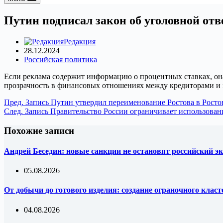
Путин подписал закон об уголовной от
Редакция
28.12.2024
Российская политика
Если реклама содержит информацию о процентных ставках, она
прозрачность в финансовых отношениях между кредиторами и
Пред.
Запись
Путин утвердил переименование Ростова в Рост
След.
Запись
Правительство России ограничивает использован
Похожие записи
Андрей Беседин: новые санкции не остановят российский эк
05.08.2026
От добычи до готового изделия: создание ограночного клас
04.08.2026