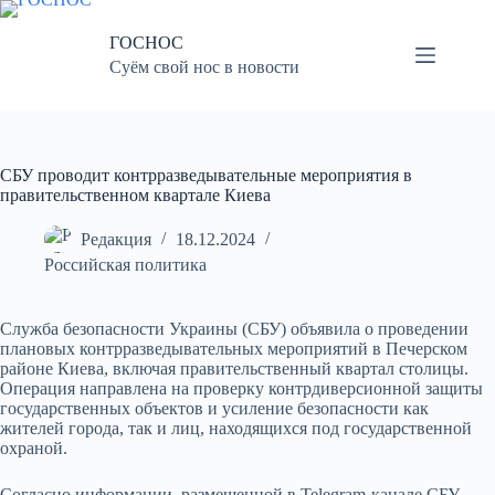
Перейти
к
ГОСНОС
сути
Суём свой нос в новости
СБУ проводит контрразведывательные мероприятия в
правительственном квартале Киева
Редакция
18.12.2024
Российская политика
Служба безопасности Украины (СБУ) объявила о проведении
плановых контрразведывательных мероприятий в Печерском
районе Киева, включая правительственный квартал столицы.
Операция направлена на проверку контрдиверсионной защиты
государственных объектов и усиление безопасности как
жителей города, так и лиц, находящихся под государственной
охраной.
Согласно информации, размещенной в Telegram-канале СБУ,