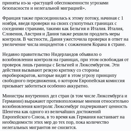
приняты из-за «растущей обеспокоенности угрозами
безопасности и нелегальной миграцией».
Франция также присоединилась к этому потоку, начиная с 1
ноября, введя проверки на своих сухопутных границах с
соседними странами, такими как Бельгия и Италия. Италия,
Словения, Австрия и Дания также решили продлить меры
контроля. В частности, Дания ужесточила проверки в ответ на
увеличение числа инцидентов с сожжением Корана в стране.
Недавно правительство Нидерландов объявило о
возобновлении контроля на границах, при этом освобождая от
проверок лишь границы с Бельгией и Люксембургом. Эти
действия вызывают резкую критику со стороны
евробюрократов, которые видят в этом угрозу принципу
свободного передвижения, о котором Европейская комиссия
призывает заботиться особенно аккуратно.
Министры внутренних дел стран (в том числе Люксембурга и
Германии) выражают противоположные мнения относительно
возобновления контроля: Люксембург подчеркивает ценность
Шенгена как одного из величайших достижений
Европейского Союза, в то время как Германия настаивает на
необходимости этих мер до тех пор, пока количество
нелегальных мигрантов не снизится.